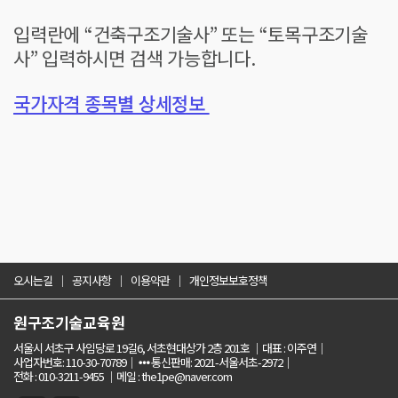
입력란에 “건축구조기술사” 또는 “토목구조기술
사” 입력하시면 검색 가능합니다.
국가자격 종목별 상세정보
오시는길
공지사항
이용약관
개인정보보호정책
원구조기술교육원
서울시 서초구 사임당로 19길6, 서초현대상가 2층 201호
대표 : 이주연
사업자번호: 110-30-70789
통신판매: 2021-서울서초-2972
전화 : 010-3211-9455
메일 : the1pe@naver.com