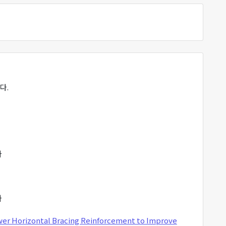
다.
사
사
wer Horizontal Bracing Reinforcement to Improve