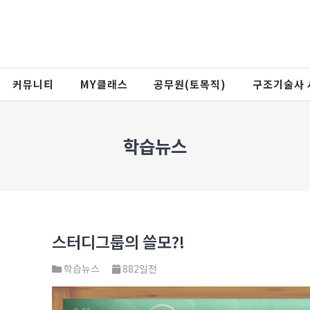
커뮤니티
MY클래스
공무원(토목직)
구조기술사 
학습뉴스
스터디그룹의 쓸모?!
학습뉴스
882일전