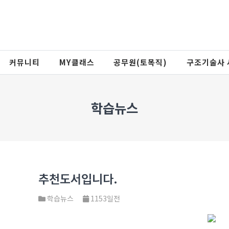
커뮤니티
MY클래스
공무원(토목직)
구조기술사 
학습뉴스
추천도서입니다.
학습뉴스
1153일전