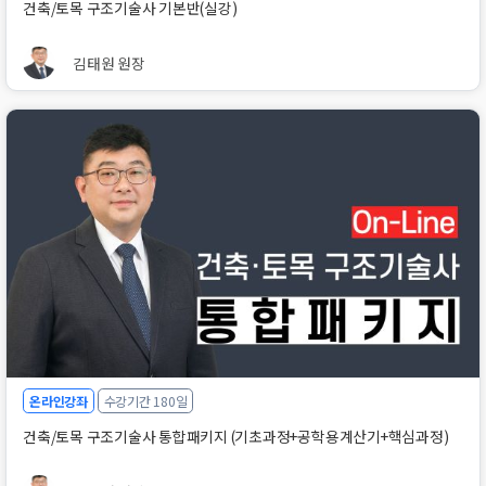
건축/토목 구조기술사 기본반(실강)
김태원 원장
온라인강좌
수강기간 180일
건축/토목 구조기술사 통합패키지 (기초과정+공학용계산기+핵심과정)